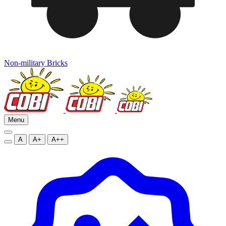
Non-military Bricks
Menu
A
A+
A++