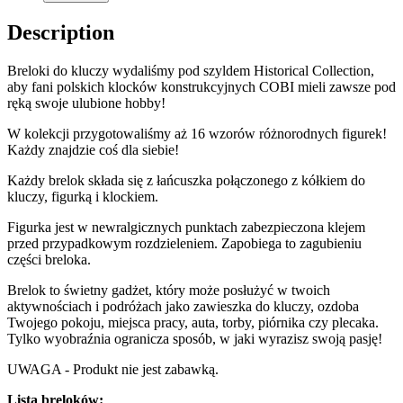
Description
Breloki do kluczy wydaliśmy pod szyldem Historical Collection,
aby fani polskich klocków konstrukcyjnych COBI mieli zawsze pod
ręką swoje ulubione hobby!
W kolekcji przygotowaliśmy aż 16 wzorów różnorodnych figurek!
Każdy znajdzie coś dla siebie!
Każdy brelok składa się z łańcuszka połączonego z kółkiem do
kluczy, figurką i klockiem.
Figurka jest w newralgicznych punktach zabezpieczona klejem
przed przypadkowym rozdzieleniem. Zapobiega to zagubieniu
części breloka.
Brelok to świetny gadżet, który może posłużyć w twoich
aktywnościach i podróżach jako zawieszka do kluczy, ozdoba
Twojego pokoju, miejsca pracy, auta, torby, piórnika czy plecaka.
Tylko wyobraźnia ogranicza sposób, w jaki wyrazisz swoją pasję!
UWAGA - Produkt nie jest zabawką.
Lista breloków: