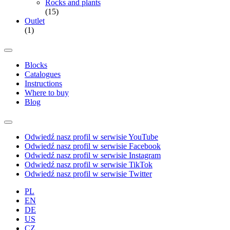
Rocks and plants
(15)
Outlet
(1)
Blocks
Catalogues
Instructions
Where to buy
Blog
Odwiedź nasz profil w serwisie YouTube
Odwiedź nasz profil w serwisie Facebook
Odwiedź nasz profil w serwisie Instagram
Odwiedź nasz profil w serwisie TikTok
Odwiedź nasz profil w serwisie Twitter
PL
EN
DE
US
CZ