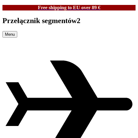
Free shipping to EU over 89 €
Przełącznik segmentów2
Menu