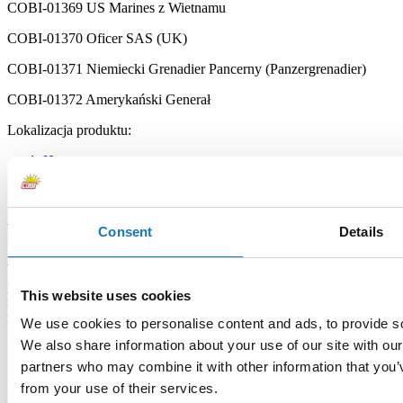
COBI-01369 US Marines z Wietnamu
COBI-01370 Oficer SAS (UK)
COBI-01371 Niemiecki Grenadier Pancerny (Panzergrenadier)
COBI-01372 Amerykański Generał
Lokalizacja produktu:
Home
Bricks key chains
Żołnierz Monte Casino - Brelok
Warning
Consent
Details
Warning: not suitable for children under 36 months. Contains small
parts which may cause choking hazard if swallowed. We
This website uses cookies
recommend keeping the packaging for reference. Colours and styles
may vary.
We use cookies to personalise content and ads, to provide soc
We also share information about your use of our site with our
Category bestsellers
partners who may combine it with other information that you’v
from your use of their services.