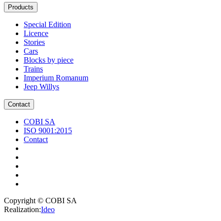
Products
Special Edition
Licence
Stories
Cars
Blocks by piece
Trains
Imperium Romanum
Jeep Willys
Contact
COBI SA
ISO 9001:2015
Contact
Copyright © COBI SA
Realization:
Ideo