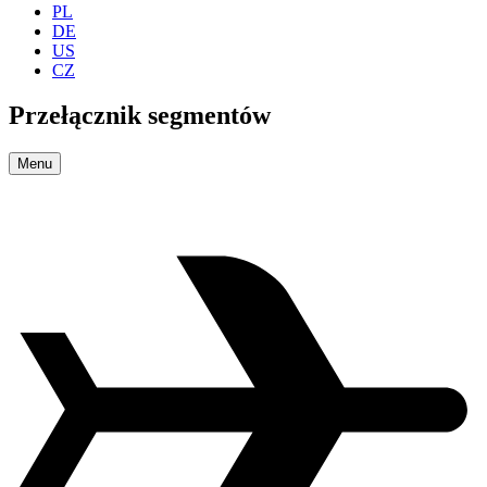
PL
DE
US
CZ
Przełącznik segmentów
Menu